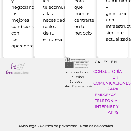
rendimient
y
las
para
y
negociando
telecomunicaciones
que
garantizar
las
a las
puedas
una
mejores
necesidades
centrarte
infraestruc
condiciones
reales
en tu
siempre
con
de tu
negocio.
actualizada
los
empresa.
operadores.
CA
ES
EN
CONSULTORÍA
Financiado por
la Unión
EN
Europea –
COMUNICACIONES
NextGenerationEU
PARA
EMPRESAS ·
TELEFONÍA,
INTERNET Y
APPS
Aviso legal
·
Política de privacidad
·
Política de cookies