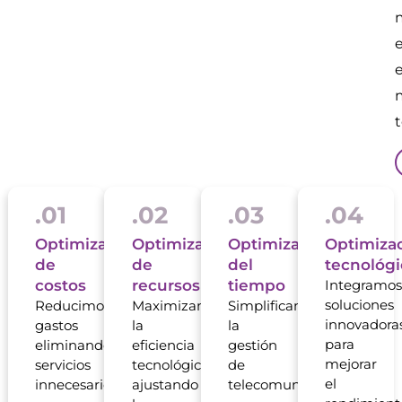
.01
.02
.03
.04
Optimización
Optimización
Optimización
Optimiza
de
de
del
tecnológi
costos
recursos
tiempo
Integramos
soluciones
Reducimos
Maximizamos
Simplificamos
innovadora
gastos
la
la
para
eliminando
eficiencia
gestión
mejorar
servicios
tecnológica
de
el
innecesarios
ajustando
telecomunicaciones