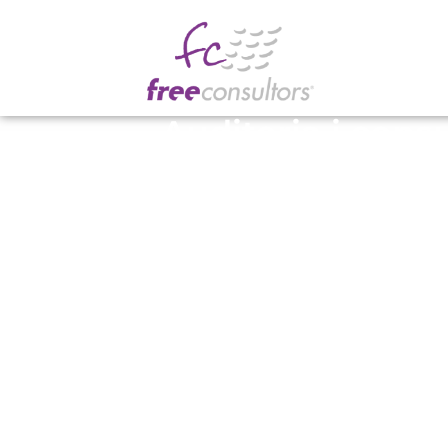
Auditoria i consu
en telecomunic
per a empreses