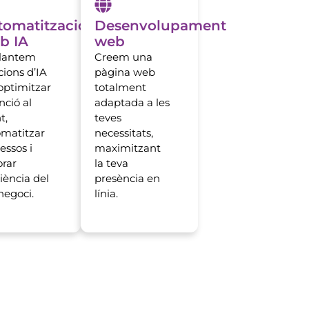
tomatització
Desenvolupament
b IA
web
lantem
Creem una
cions d’IA
pàgina web
optimitzar
totalment
nció al
adaptada a les
t,
teves
matitzar
necessitats,
essos i
maximitzant
orar
la teva
ciència del
presència en
negoci.
línia.