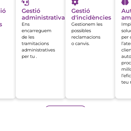
ió
Gestió
Gestió
Au
administrativa
d'incidències
am
s
Ens
Gestionem les
Imp
encarreguem
possibles
solu
de les
reclamacions
per 
tramitacions
o canvis.
l’ate
administratives
clien
per tu .
auto
proc
mill
l’efi
teu 
SERVEIS